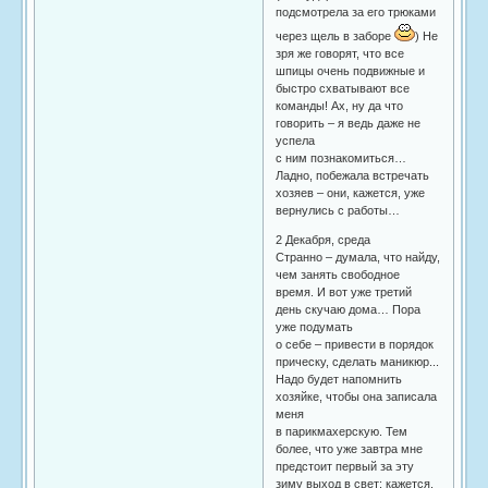
подсмотрела за его трюками
через щель в заборе
) Не
зря же говорят, что все
шпицы очень подвижные и
быстро схватывают все
команды! Ах, ну да что
говорить – я ведь даже не
успела
с ним познакомиться…
Ладно, побежала встречать
хозяев – они, кажется, уже
вернулись с работы…
2 Декабря, среда
Странно – думала, что найду,
чем занять свободное
время. И вот уже третий
день скучаю дома… Пора
уже подумать
о себе – привести в порядок
прическу, сделать маникюр...
Надо будет напомнить
хозяйке, чтобы она записала
меня
в парикмахерскую. Тем
более, что уже завтра мне
предстоит первый за эту
зиму выход в свет: кажется,