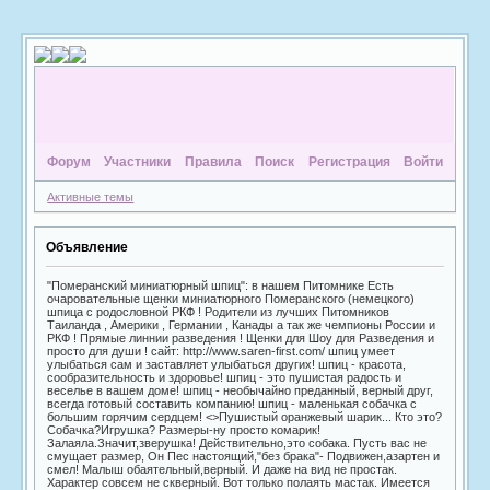
Форум
Участники
Правила
Поиск
Регистрация
Войти
Активные темы
Объявление
"Померанский миниатюрный шпиц": в нашем Питомнике Есть
очаровательные щенки миниатюрного Померанского (немецкого)
шпица с родословной РКФ ! Родители из лучших Питомников
Таиланда , Америки , Германии , Канады а так же чемпионы России и
РКФ ! Прямые линнии разведения ! Щенки для Шоу для Разведения и
просто для души ! сайт: http://www.saren-first.com/ шпиц умеет
улыбаться сам и заставляет улыбаться других! шпиц - красота,
сообразительность и здоровье! шпиц - это пушистая радость и
веселье в вашем доме! шпиц - необычайно преданный, верный друг,
всегда готовый составить компанию! шпиц - маленькая собачка с
большим горячим сердцем! <>Пушистый оранжевый шарик... Кто это?
Собачка?Игрушка? Размеры-ну просто комарик!
Залаяла.Значит,зверушка! Действительно,это собака. Пусть вас не
смущает размер, Он Пес настоящий,"без брака"- Подвижен,азартен и
смел! Малыш обаятельный,верный. И даже на вид не простак.
Характер совсем не скверный. Вот только полаять мастак. Имеется