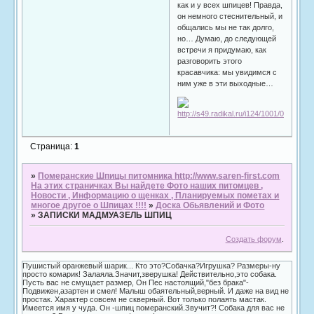
как и у всех шпицев! Правда,
он немного стеснительный, и
общались мы не так долго,
но… Думаю, до следующей
встречи я придумаю, как
разговорить этого
красавчика: мы увидимся с
ним уже в эти выходные…
Страница:
1
»
Померанские Шпицы питомника http://www.saren-first.com
На этих страничках Вы найдете Фото наших питомцев ,
Новости , Информацию о щенках , Планируемых пометах и
многое другое о Шпицах !!!!
»
Доска Обьявлений и Фото
»
ЗАПИСКИ МАДМУАЗЕЛЬ ШПИЦ
Создать форум
.
Пушистый оранжевый шарик... Кто это?Собачка?Игрушка? Размеры-ну
просто комарик! Залаяла.Значит,зверушка! Действительно,это собака.
Пусть вас не смущает размер, Он Пес настоящий,"без брака"-
Подвижен,азартен и смел! Малыш обаятельный,верный. И даже на вид не
простак. Характер совсем не скверный. Вот только полаять мастак.
Имеется имя у чуда. Он -шпиц померанский.Звучит?! Собака для вас не