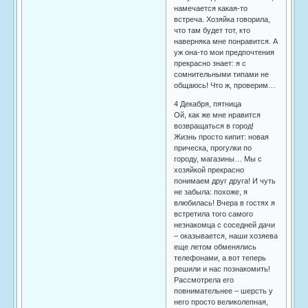
намечается какая-то
встреча. Хозяйка говорила,
что там будет тот, кто
наверняка мне понравится. А
уж она-то мои предпочтения
прекрасно знает: я с
сомнительными типами не
общаюсь! Что ж, проверим…
4 Декабря, пятница
Ой, как же мне нравится
возвращаться в город!
Жизнь просто кипит: новая
прическа, прогулки по
городу, магазины… Мы с
хозяйкой прекрасно
понимаем друг друга! И чуть
не забыла: похоже, я
влюбилась! Вчера в гостях я
встретила того самого
незнакомца с соседней дачи
– оказывается, наши хозяева
еще летом обменялись
телефонами, а вот теперь
решили и нас познакомить!
Рассмотрела его
повнимательнее – шерсть у
него просто великолепная,