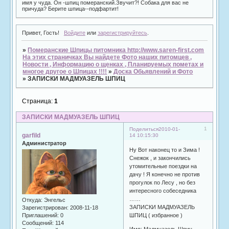
имя у чуда. Он -шпиц померанский.Звучит?! Собака для вас не
причуда? Берите шпица--подфартит!
Привет, Гость!
Войдите
или
зарегистрируйтесь
.
»
Померанские Шпицы питомника http://www.saren-first.com
На этих страничках Вы найдете Фото наших питомцев ,
Новости , Информацию о щенках , Планируемых пометах и
многое другое о Шпицах !!!!
»
Доска Обьявлений и Фото
»
ЗАПИСКИ МАДМУАЗЕЛЬ ШПИЦ
Страница:
1
ЗАПИСКИ МАДМУАЗЕЛЬ ШПИЦ
1
Поделиться
2010-01-
garfild
14 10:15:30
Администратор
Ну Вот наконец то и Зима !
Снежок , и закончились
утомительные поездки на
дачу ! Я конечно не против
прогулок по Лесу , но без
интересного собеседника
……
Откуда:
Энгельс
ЗАПИСКИ МАДМУАЗЕЛЬ
Зарегистрирован
: 2008-11-18
Приглашений:
0
ШПИЦ ( избранное )
Сообщений:
114