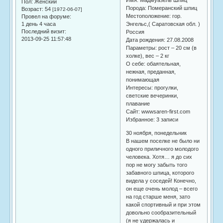
Имя: Мадмуазель Шпиц
Пол:
Женский
Порода: Померанский шпиц
Возраст:
54
[1972-06-07]
Местоположение: гор.
Провел на форуме:
1 день 4 часа
Энгельс,( Саратовская обл. )
Последний визит:
Россия
2013-09-25 11:57:48
Дата рождения: 27.08.2008
Параметры: рост – 20 см (в
холке), вес – 2 кг
О себе: обаятельная,
нежная, преданная,
понимающая
Интересы: прогулки,
светские вечеринки,
плавание
Сайт: wwwsaren-first.com
Избранное: 3 записи
30 ноября, понедельник
В нашем поселке не было ни
одного приличного молодого
человека. Хотя… я до сих
пор не могу забыть того
забавного шпица, которого
видела у соседей! Конечно,
он еще очень молод – всего
на год старше меня, зато
какой спортивный и при этом
довольно сообразительный
(я не удержалась и