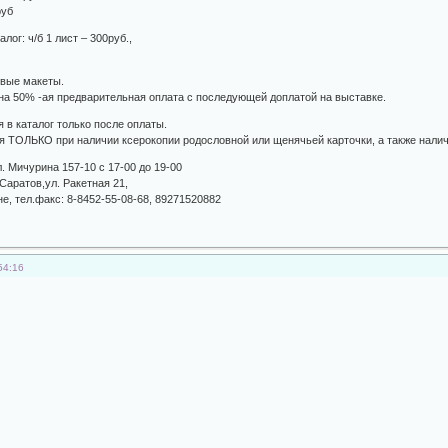
руб
лог: ч/б 1 лист – 300руб.,
овые макеты.
на 50% -ая предварительная оплата с последующей доплатой на выставке.
 в каталог только после оплаты.
я ТОЛЬКО при наличии ксерокопии родословной или щенячьей карточки, а также налич
. Мичурина 157-10 с 17-00 до 19-00
Саратов,ул. Ракетная 21,
е, тел.факс: 8-8452-55-08-68, 89271520882
54:16