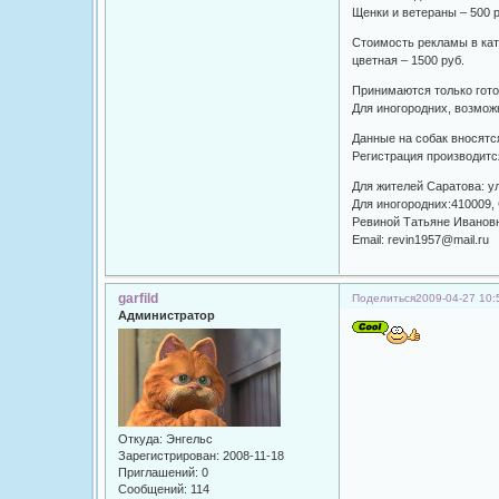
Щенки и ветераны – 500 
Стоимость рекламы в ката
цветная – 1500 руб.
Принимаются только гот
Для иногородних, возмож
Данные на собак вносятся
Регистрация производитс
Для жителей Саратова: ул
Для иногородних:410009, 
Ревиной Татьяне Ивановн
Email: revin1957@mail.ru
garfild
Поделиться
2009-04-27 10:
Администратор
Откуда:
Энгельс
Зарегистрирован
: 2008-11-18
Приглашений:
0
Сообщений:
114