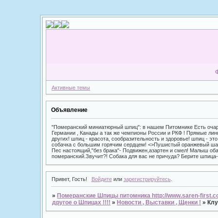
Активные темы
Объявление
"Померанский миниатюрный шпиц": в нашем Питомнике Есть очар
Германии , Канады а так же чемпионы России и РКФ ! Прямые линн
других! шпиц - красота, сообразительность и здоровье! шпиц - э
собачка с большим горячим сердцем! <>Пушистый оранжевый шари
Пес настоящий,"без брака"- Подвижен,азартен и смел! Малыш оба
померанский.Звучит?! Собака для вас не причуда? Берите шпица
Привет, Гость!
Войдите
или
зарегистрируйтесь
.
»
Померанские Шпицы питомника http://www.saren-first.
другое о Шпицах !!!!
»
Новости , Выставки , Щенки !
»
Клу