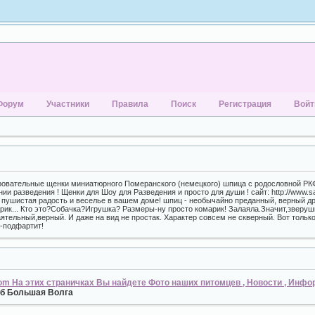
Форум
Участники
Правила
Поиск
Регистрация
Войт
овательные щенки миниатюрного Померанского (немецкого) шпица с родословной РКФ 
ии разведения ! Щенки для Шоу для Разведения и просто для души ! сайт: http://www.s
то пушистая радость и веселье в вашем доме! шпиц - необычайно преданный, верный др
к... Кто это?Собачка?Игрушка? Размеры-ну просто комарик! Залаяла.Значит,зверушк
ятельный,верный. И даже на вид не простак. Характер совсем не скверный. Вот тольк
--подфартит!
com На этих страничках Вы найдете Фото наших питомцев , Новости , Инф
б Большая Волга