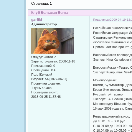
Страница:
1
Клуб Большая Волга
garfild
Поделиться
2009-04-19 12:
Администратор
Российская Кинологичес
Российская Федерация Л
Саратовская Региональн
Любителей Животных «Б
Приглашает вас принять 
Всероссийская всепород
Откуда:
Энгельс
Эксперт Nina Karlsdotter 
Зарегистрирован
: 2008-11-18
Приглашений:
0
Всероссийская «Терьер 
Сообщений:
114
Эксперт Kumpumaki Veli-
Пол:
Женский
Возраст:
54
[1972-06-07]
Монопородные:
Провел на форуме:
Шелти, Бульмастиф, Доб
1 день 4 часа
Керри блю терьер, Эрдел
Последний визит:
Русский той терьер
2013-09-25 11:57:48
Эксперт - А. Белкин (Зам
Монопородку Шпицев буде
16 мая 2009 года в г. Сар
Регистрационный взнос:
До 10.01.09 – 800 руб.
С 10.01.09 до 10.04.09 - 9
С 10.04.09 до 10.05.09. – 