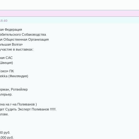
16:40
кая Федерация
юбительского Собаководства
ая Общественная Организация
ольшая Волга»
участие в выставках:
ная САС
(Швеция)
Союз» ПК
Pekka (Финляндия)
ерман, Ротвейлер
ьтерьер.
ена на г-на Поливанов )
т Судить Эксперт Поливанов !!!!!!.
атове.
00 руб.
1000 руб.