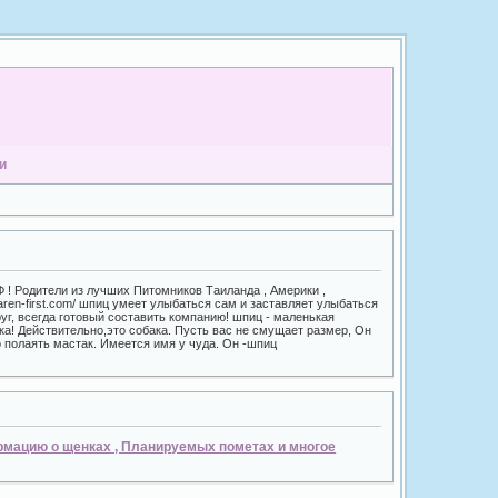
и
! Родители из лучших Питомников Таиланда , Америки ,
aren-first.com/ шпиц умеет улыбаться сам и заставляет улыбаться
уг, всегда готовый составить компанию! шпиц - маленькая
а! Действительно,это собака. Пусть вас не смущает размер, Он
о полаять мастак. Имеется имя у чуда. Он -шпиц
ормацию о щенках , Планируемых пометах и многое